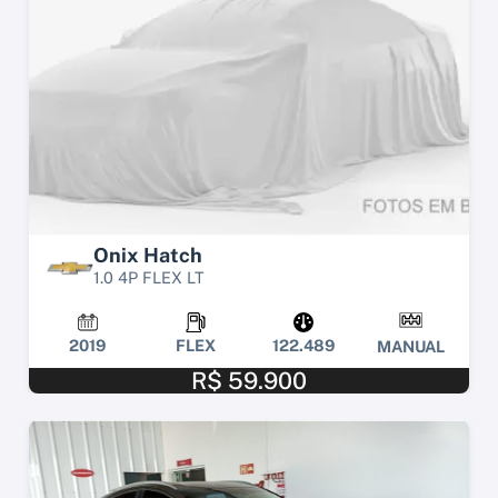
Onix Hatch
1.0 4P FLEX LT
2019
FLEX
122.489
MANUAL
R$ 59.900