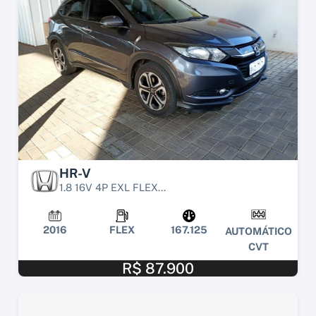
HR-V
1.8 16V 4P EXL FLEX...
2016
FLEX
167.125
AUTOMÁTICO
CVT
R$ 87.900