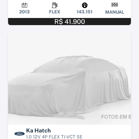
2013
FLEX
143.151
MANUAL
R$ 41.900
Ka Hatch
1.0 12V 4P FLEX TI-VCT SE